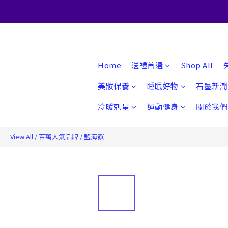
Home
送禮首選
Shop All
美妝保養
睡眠好物
石墨新潮
冷暖剋星
運動健身
關於我們
View All
/
百萬人氣品牌
/
藍海饌