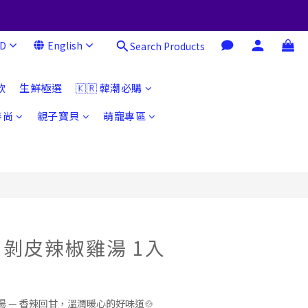
D
English
Search Products
BUY NOW
飲
生鮮極選
🇰🇷 韓潮必購
時尚
親子寶貝
萌寵專區
剝皮辣椒雞湯 1入
 — 香辣回甘，溫潤暖心的好味道🍲