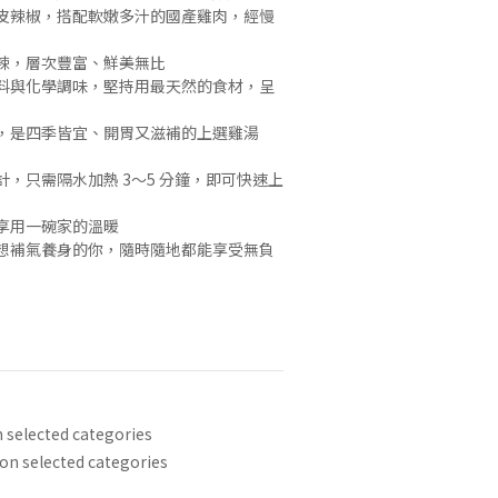
皮辣椒，搭配軟嫩多汁的國產雞肉，經慢
辣，層次豐富、鮮美無比
料與化學調味，堅持用最天然的食材，呈
，是四季皆宜、開胃又滋補的上選雞湯
，只需隔水加熱 3～5 分鐘，即可快速上
享用一碗家的溫暖
想補氣養身的你，隨時隨地都能享受無負
lected categories
selected categories