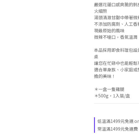
嚴選花蓮口感爽脆的剝
火細熬
湯頭清澈甘甜中帶著微
不添加防腐劑、人工香
現最原始的風味
微辣不嗆口，香氣溫潤
本品採用即食料理包設計
桌
讓您在忙碌中也能輕鬆
適合單身族、小家庭或
擔的美味！
＊一盒一隻雞腿
＊500g，1入裝/盒
低溫滿1499元免運 on se
常溫滿1499元免運費 on 