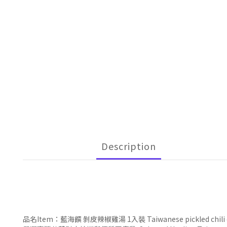
Description
品名Item：藍海饌 剝皮辣椒雞湯 1入裝 Taiwanese pickled chili c