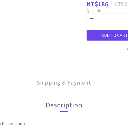
NT$186
NT$2
Quantity
ADD TO CART
Shipping & Payment
Description
hicken soup