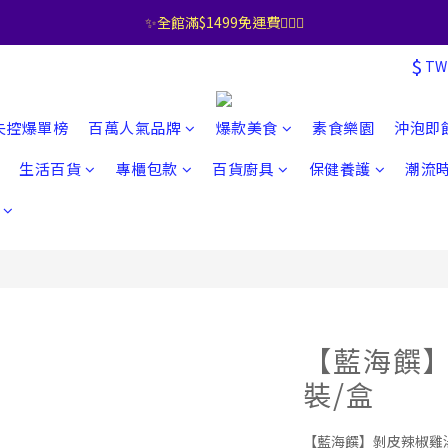
✨全館滿$1499免運費🧚🏻‍♀️
$
TW
失控爆單榜
百萬人氣品牌
爆款美食
素食樂園
沖泡即
生活百貨
專櫃包款
百貨廚具
保健養護
潮流
【藍海饌】
裝/盒
【藍海饌】剝皮辣椒雞湯