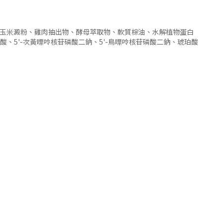
、麥芽糊精、玉米澱粉、雞肉抽出物、酵母萃取物、軟質棕油、水解植物蛋白
酸、5'-次黃嘌呤核苷磷酸二鈉、5'-鳥嘌呤核苷磷酸二鈉、琥珀酸