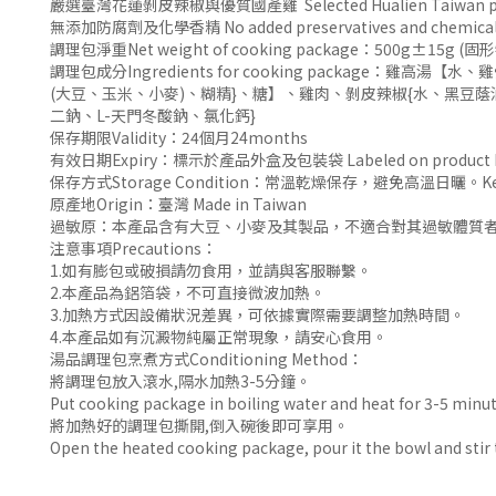
嚴選臺灣花蓮剝皮辣椒與優質國產雞 Selected Hualien Taiwan peeled c
無添加防腐劑及化學香精 No added preservatives and chemical 
調理包淨重Net weight of cooking package：500g±15g (固形物
調理包成分Ingredients for cooking packa
(大豆、玉米、小麥)、糊精}、糖】、雞肉、剝皮辣椒{水、黑豆蔭
二鈉、L-天門冬酸鈉、氯化鈣}
保存期限Validity：24個月24months
有效日期Expiry：標示於產品外盒及包裝袋 Labeled on product box 
保存方式Storage Condition：常溫乾燥保存，避免高溫日曬。Keep in coo
原產地Origin：臺灣 Made in Taiwan
過敏原：本產品含有大豆、小麥及其製品，不適合對其過敏體質
注意事項Precautions：
1.如有膨包或破損請勿食用，並請與客服聯繫。
2.本產品為鋁箔袋，不可直接微波加熱。
3.加熱方式因設備狀況差異，可依據實際需要調整加熱時間。
4.本產品如有沉澱物純屬正常現象，請安心食用。
湯品調理包烹煮方式Conditioning Method：
將調理包放入滾水,隔水加熱3-5分鐘。
Put cooking package in boiling water and heat for 3-5 minut
將加熱好的調理包撕開,倒入碗後即可享用。
Open the heated cooking package, pour it the bowl and stir 