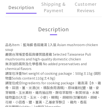
Shipping &
Customer
Description
Payment
Reviews
Description
品名Item：藍海饌 香菇雞湯 1入裝 Asian mushroom chicken
soup
嚴選台灣埔里香菇與優質國產雞 Selected Taiwanese Puli
mushrooms and high-quality domestic chicken
無添加防腐劑及化學香精 No added preservatives and
chemical flavors
調理包淨重Net weight of cooking package：500g±15g (固形
物重Solids content:110g±4.9g)
調理包成分Ingredients for cooking package：雞高湯【水、雞
骨、蒜頭、薑、米酒(米、精製食用酒精)、原味雞粉{鹽、糖、麥
芽糊精、玉米澱粉、雞肉抽出物、酵母萃取物、軟質棕油、水解
植物蛋白(大豆、玉米、小麥)、糊精}、胡椒粉(甘薯粕粉、胡椒、
花椒、小茴香、鹽、薑黃、乙基麥芽醇)】、雞肉、香菇
保存期限Validity：24個月24months