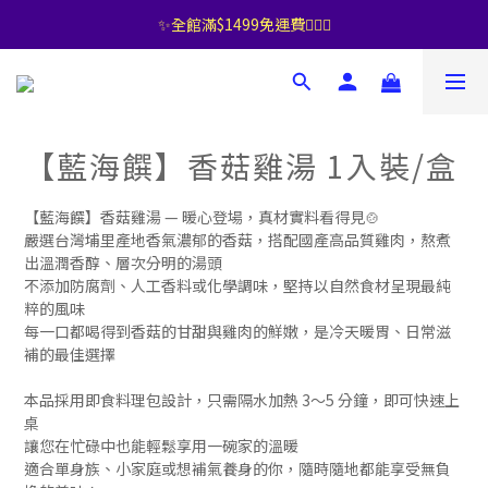
✨全館滿$1499免運費🧚🏻‍♀️
【藍海饌】香菇雞湯 1入裝/盒
【藍海饌】香菇雞湯 — 暖心登場，真材實料看得見🍲
嚴選台灣埔里產地香氣濃郁的香菇，搭配國產高品質雞肉，熬煮
出溫潤香醇、層次分明的湯頭
不添加防腐劑、人工香料或化學調味，堅持以自然食材呈現最純
粹的風味
每一口都喝得到香菇的甘甜與雞肉的鮮嫩，是冷天暖胃、日常滋
補的最佳選擇
本品採用即食料理包設計，只需隔水加熱 3～5 分鐘，即可快速上
桌
讓您在忙碌中也能輕鬆享用一碗家的溫暖
適合單身族、小家庭或想補氣養身的你，隨時隨地都能享受無負