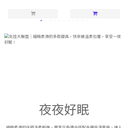
夜夜好眠
細緻柔滑的床寢溫柔輕撫，豐富花色適合搭配各種裝潢風格，讓人