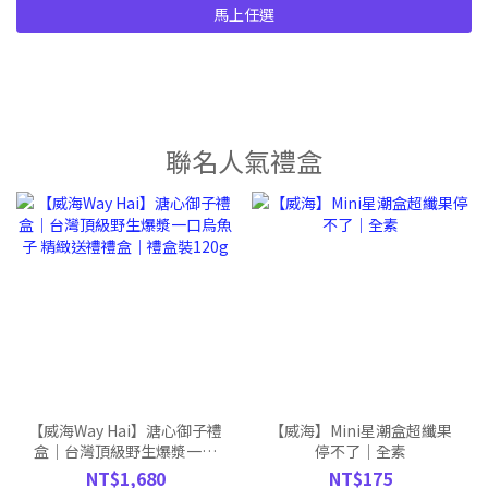
馬上任選
聯名人氣禮盒
【威海Way Hai】溏心御子禮
【威海】Mini星潮盒超纖果
盒｜台灣頂級野生爆漿一口
停不了｜全素
烏魚子 精緻送禮禮盒｜禮盒
NT$1,680
NT$175