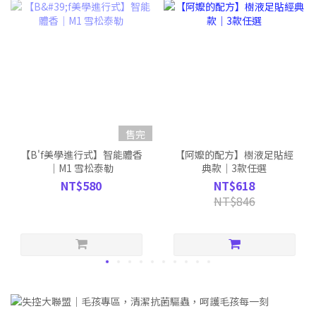
售完
【B'f美學進行式】智能體香
【阿嬤的配方】樹液足貼經
｜M1 雪松泰勒
典款｜3款任選
NT$580
NT$618
NT$846