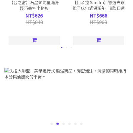
【台之富】石墨烯能量隨身
【仙朵拉 Sandra】魯道夫銀
輕巧美容小毯被
離子床包式保潔墊｜9款任選
NT$626
NT$666
NT$848
NT$908