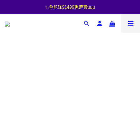
✨全館滿$1499免運費🧚🏻‍♀️