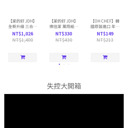
【潔的好 JDH】
【潔的好 JDH】
【OH CHEF】韓
全新升級 三合一
擦倍潔 萬用紙巾
國原裝進口 年糕
平板拖把組｜白
｜2捲/包
拌麵｜5款任選
NT$1,026
NT$330
NT$149
色
NT$1,400
NT$430
NT$213
失控大開箱