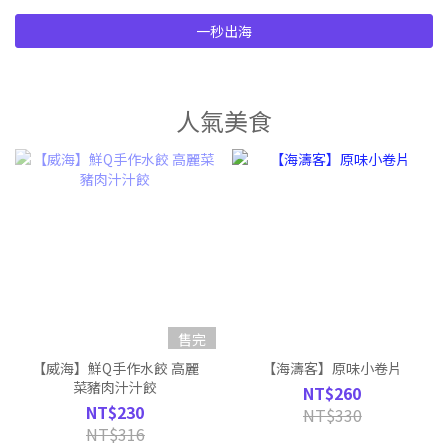
一秒出海
人氣美食
售完
【威海】鮮Q手作水餃 高麗
【海濤客】原味小卷片
菜豬肉汁汁餃
NT$260
NT$230
NT$330
NT$316