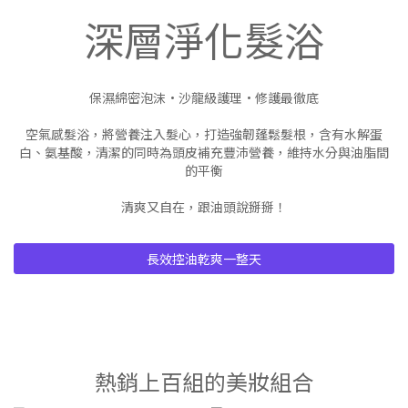
深層淨化髮浴
保濕綿密泡沫•沙龍級護理•修護最徹底
空氣感髮浴，將營養注入髮心，打造強韌蓬鬆髮根，含有水解蛋
白、氨基酸，清潔的同時為頭皮補充豐沛營養，維持水分與油脂間
的平衡
清爽又自在，跟油頭說掰掰！
長效控油乾爽一整天
熱銷上百組的美妝組合