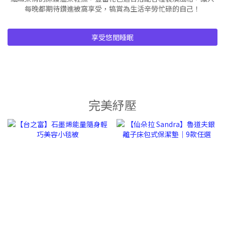
每晚都期待鑽進被窩享受，犒賞為生活辛勞忙碌的自己！
享受悠閒睡眠
完美紓壓