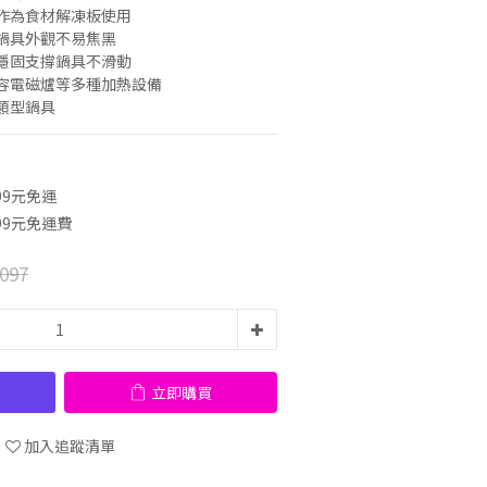
作為食材解凍板使用
鍋具外觀不易焦黑
穩固支撐鍋具不滑動
容電磁爐等多種加熱設備
類型鍋具
99元免運
99元免運費
097
立即購買
加入追蹤清單