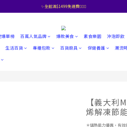
✨全館滿$1499免運費🧚🏻‍♀️
控爆單榜
百萬人氣品牌
爆款美食
素食樂園
沖泡即飲
生活百貨
專櫃包款
百貨廚具
保健養護
潮流
【義大利Ma
烯解凍節能
＊儲熱能力優異，有效