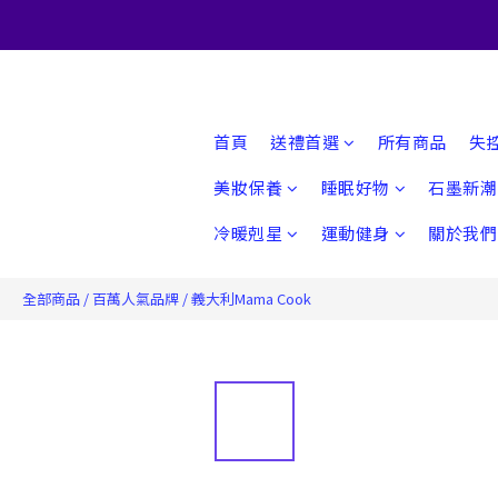
首頁
送禮首選
所有商品
失
美妝保養
睡眠好物
石墨新潮
冷暖剋星
運動健身
關於我們
全部商品
/
百萬人氣品牌
/
義大利Mama Cook