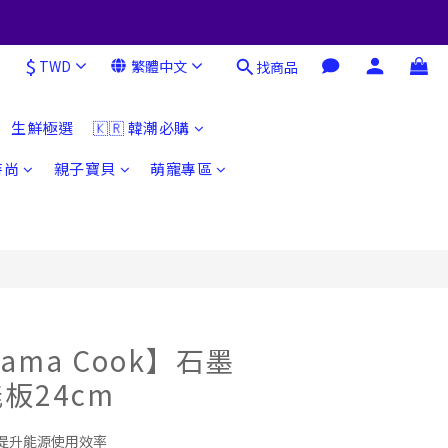
$
TWD
繁體中文
找商品
立即購買
生鮮極選
🇰🇷 韓潮必購
時尚
親子寶貝
萌寵專區
ma Cook】石墨
板24cm
提升能源使用效率