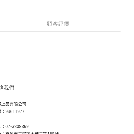
顧客評價
絡我們
通上品有限公司
：93611977
：07-3808869
址：高雄市三民區大豐二路188號