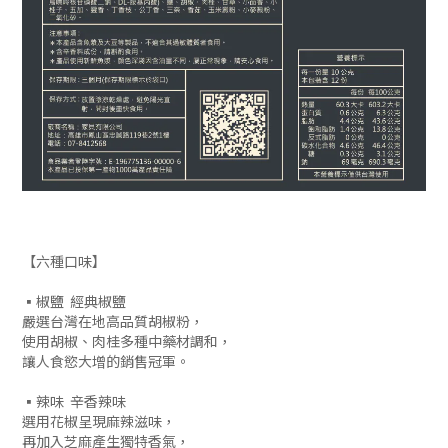
【六種口味】
▪椒鹽 經典椒鹽
嚴選台灣在地高品質胡椒粉，
使用胡椒、肉桂多種中藥材調和，
讓人食慾大增的銷售冠軍。
▪辣味 辛香辣味
選用花椒呈現麻辣滋味，
再加入芝麻產生獨特香氣，