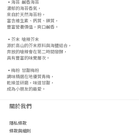
▪海苔 鹹香海苔
濃郁的海苔香氣，
來自於天然海苔粉，
富含維生素、鈣質、鎂質，
豐富營養價值，爽口鹹香。
▪芥末 嗆辣芥末
源於高山的芥末原料與海鹽結合，
奔放的嗆辣會在第二時間發酵，
具有豐富的味覺層次。
▪梅粉 甘甜梅粉
調味精選在地優質青梅，
乾燥並研磨，味道甘甜，
成為小朋友的最愛。
關於我們
隱私條款
條款與細則