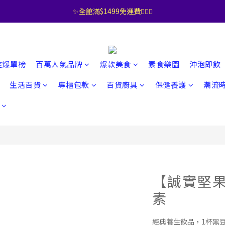
✨全館滿$1499免運費🧚🏻‍♀️
控爆單榜
百萬人氣品牌
爆款美食
素食樂園
沖泡即飲
生活百貨
專櫃包款
百貨廚具
保健養護
潮流
【誠實堅
素
經典養生飲品，1杯黑