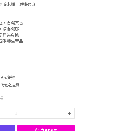
消除水腫｜滋補強身
豆，香濃茶香
，焙香濃郁
健康無負擔
四季養生聖品！
99元免運
99元免運費
40
立即購買