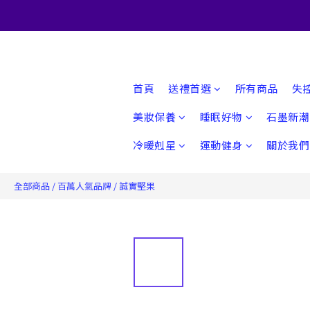
首頁
送禮首選
所有商品
失
美妝保養
睡眠好物
石墨新潮
冷暖剋星
運動健身
關於我們
全部商品
/
百萬人氣品牌
/
誠實堅果