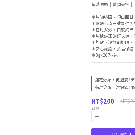
幫助嗯嗯｜養顏美容｜
＊無咖啡因，順口回甘
＊嚴選台南三號青仁黑
＊在地炙炒，口感純粹
＊無糖純正的好味道，
＊熱飲、冷飲都好喝，
＊安心認證，食品保證
＊8gx20入/包
指定分類，低溫滿14
指定分類，常溫滿14
NT$200
NT$2
數量
加入購物車