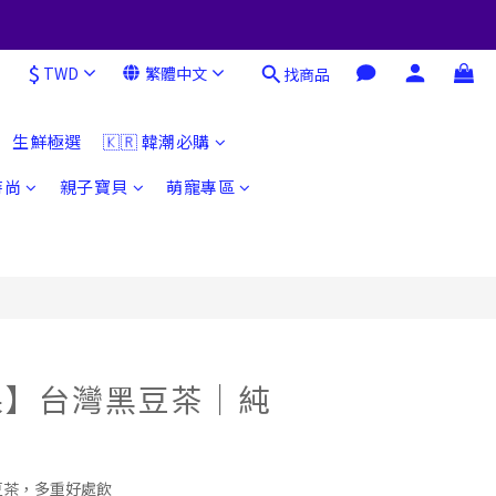
$
TWD
繁體中文
找商品
立即購買
生鮮極選
🇰🇷 韓潮必購
時尚
親子寶貝
萌寵專區
果】台灣黑豆茶｜純
豆茶，多重好處飲