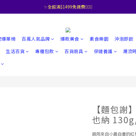
✨全館滿$1499免運費🧚🏻‍♀️
控爆單榜
百萬人氣品牌
爆款美食
素食樂園
沖泡即飲
生活百貨
專櫃包款
百貨廚具
保健養護
潮流
【麵包謝
也納 130g
選用來自小農自養的紅