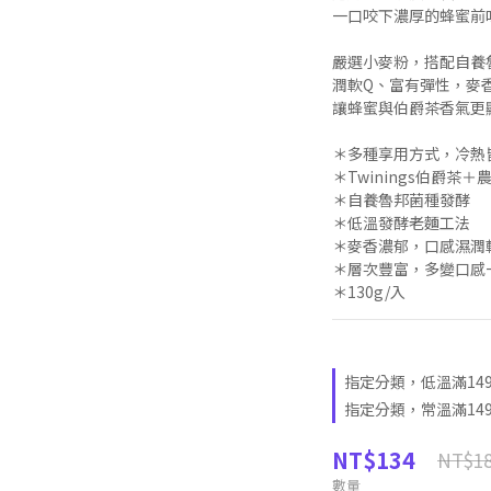
一口咬下濃厚的蜂蜜前
嚴選小麥粉，搭配自養
潤軟Q、富有彈性，麥
讓蜂蜜與伯爵茶香氣更
＊多種享用方式，冷熱
＊Twinings伯爵茶
＊自養魯邦菌種發酵
＊低溫發酵老麵工法
＊麥香濃郁，口感濕潤
＊層次豐富，多變口感
＊130g/入
指定分類，低溫滿14
指定分類，常溫滿14
NT$134
NT$1
數量