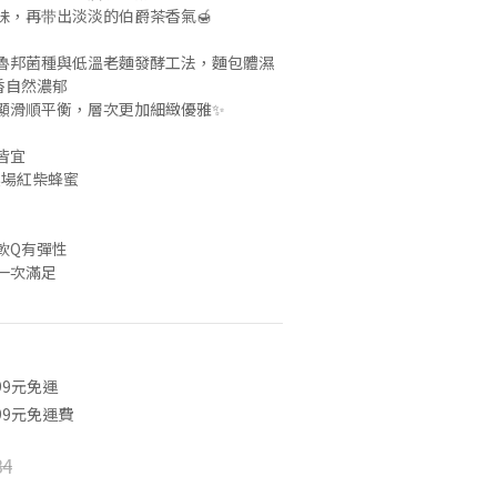
味，再带出淡淡的伯爵茶香氣🍯
魯邦菌種與低溫老麵發酵工法，麵包體濕
香自然濃郁
顯滑順平衡，層次更加細緻優雅✨
皆宜
＋農場紅柴蜂蜜
軟Q有彈性
一次滿足
99元免運
99元免運費
84