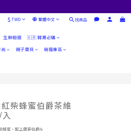
$
TWD
繁體中文
找商品
立即購買
生鮮極選
🇰🇷 韓潮必購
時尚
親子寶貝
萌寵專區
】紅柴蜂蜜伯爵茶維
/入
柴蜂蜜，配上唐寧伯爵☕️