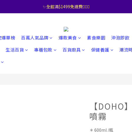
✨全館滿$1499免運費🧚🏻‍♀️
控爆單榜
百萬人氣品牌
爆款美食
素食樂園
沖泡即飲
生活百貨
專櫃包款
百貨廚具
保健養護
潮流
【DOHO
噴霧
＊ 600ml /瓶