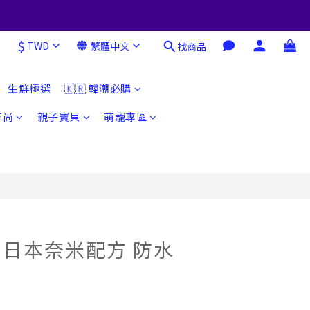
$
TWD
繁體中文
找商品
立即購買
生鮮極選
🇰🇷 韓潮必購
時尚
親子寶貝
萌寵專區
】日本奈米配方 防水