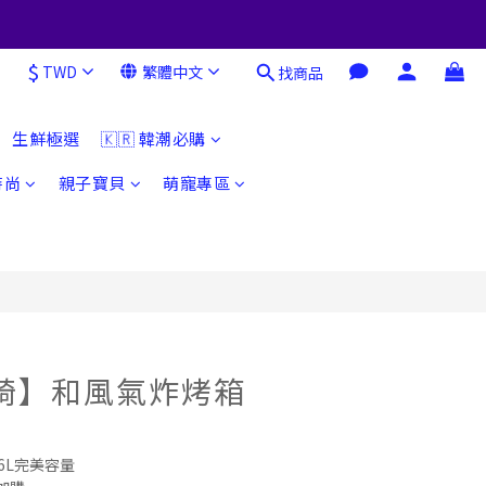
$
TWD
繁體中文
找商品
立即購買
生鮮極選
🇰🇷 韓潮必購
時尚
親子寶貝
萌寵專區
i伊崎】和風氣炸烤箱
6L完美容量