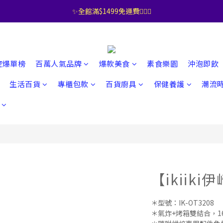
✨全館滿$1499免運費🧚🏻‍♀️
控爆單榜
百萬人氣品牌
爆款美食
素食樂園
沖泡即飲
生活百貨
專櫃包款
百貨廚具
保健養護
潮流
【ikiik
＊型號：IK-OT3208
＊氣炸+烤箱雙結合，1