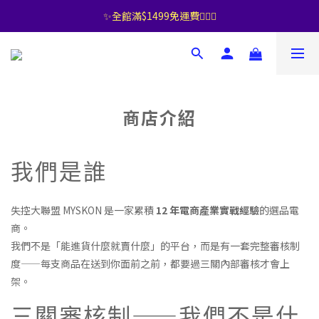
✨全館滿$1499免運費🧚🏻‍♀️
商店介紹
我們是誰
失控大聯盟 MYSKON 是一家累積
12 年電商產業實戰經驗
的選品電
商。
我們不是「能進貨什麼就賣什麼」的平台，而是有一套完整審核制
度——每支商品在送到你面前之前，都要過三關內部審核才會上
架。
三關審核制——我們不是什