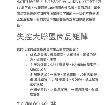
我們累積，所以你買到的都是好物
12 年下來，代理超過 100 個國內外品牌。每個品牌、每支
商品都是經過時間與市場驗證留下來的——我們不靠快速
上架湊數量，我們靠
留下來的都是真正會回購的
累積信
任。
失控大聯盟商品矩陣
我們代理的品類橫跨日常生活的方方面面：
🍯
食品零嘴
：韓國直送、人氣禮盒、阿嬤的配
方、誠記堂、清原
💄
美妝保養
：CARE 蓓膚美、KAMERIA 凱蜜菈、
AIRCOLOR
🧴
居家清潔
：一級淨、無毒家園、JDH 潔的好
🏠
生活百貨
：ILIFE 愛生活、ODIVA、迪士尼質
感小家電
👶
親子寶貝、🍳 廚具家電、🛏 寢具睡眠、💪 運
動營養
我們的承諾