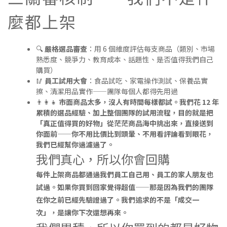
麼都上架
🔍
嚴格選品審查
：用 6 個維度評估每支商品（類別、市場
熟悉度、競爭力、教育成本、話題性、是否值得我們自己
購買）
🥢
員工試用大會
：食品試吃、家電操作測試、保養品實
擦、清潔用品實作——團隊每個人都得先用過
👨‍👩‍👧
市面商品太多，沒人有時間每樣都試。我們花 12 年
累積的選品經驗、加上整個團隊的試用流程，目的就是把
「真正值得買的好物」從茫茫商品海中挑出來，直接送到
你面前——你不用比價比到頭暈、不用看評論看到眼花，
我們已經幫你過濾過了。
我們真心，所以你會回購
每件上架商品都通過我們員工自己用、員工的家人朋友也
試過。如果你買到回家覺得超值——那是因為我們的團隊
在你之前已經先驗證過了。我們追求的不是「成交一
次」，是
讓你下次還想再來
。