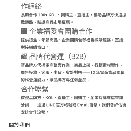
作網絡
長期合作 100+ KOL、團購主、直播主，協助品牌方快速擴
散通路、驗證商品市場反應。
🏢 企業福委會團購合作
提供禮盒、年節商品、企業團購包等福委採購服務，直接
對接採購窗口。
🛍️ 品牌代營運（B2B）
替品牌方代操電商整套作業：商品上架、行銷素材製作、
廣告投放、客服、出貨、會計對帳——12 年電商實戰累積
的代營運能力，讓品牌方專注做產品。
合作聯繫
歡迎品牌方、KOL、直播主、團購主、企業採購來信來訊
洽談——透過 LINE 官方帳號或 Email 聯繫，我們會評估後
安排合作流程。
關於我們