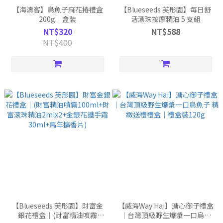
【海濤客】烏魚子麻花捲禮盒
【Blueseeds 芙彤園】每日舒
200g｜盒裝
活滾珠按摩精油 5 支組
NT$320
NT$588
NT$400
【Blueseeds 芙彤園】財富金
【威海Way Hai】溏心御子禮盒
銀花禮盒｜(財富精油噴霧
｜台灣頂級野生爆漿一口烏魚