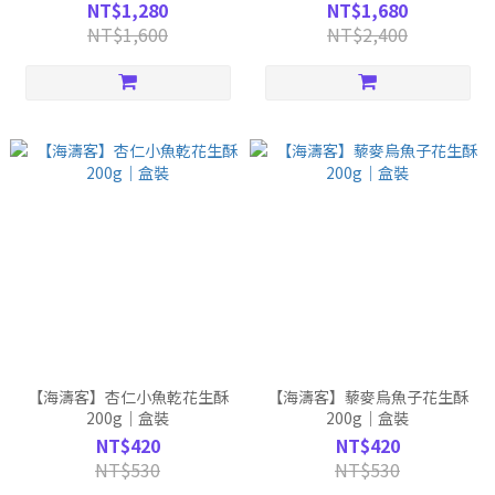
100ml+財富滾珠精油
子 精緻送禮禮盒｜禮盒裝120g
NT$1,280
NT$1,680
2mlx2+金銀花護手霜30ml+馬
NT$1,600
NT$2,400
年擴香片)
【海濤客】杏仁小魚乾花生酥
【海濤客】藜麥烏魚子花生酥
200g｜盒裝
200g｜盒裝
NT$420
NT$420
NT$530
NT$530