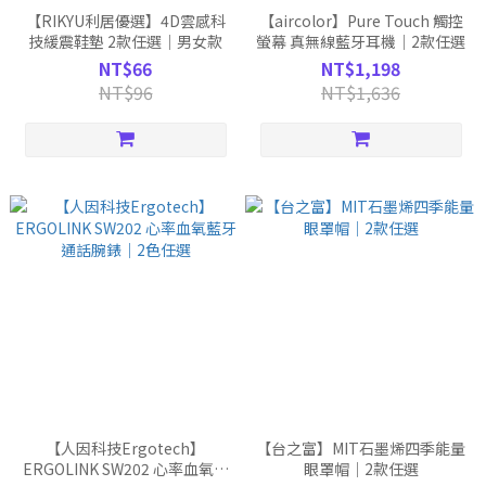
【RIKYU利居優選】4D雲感科
【aircolor】Pure Touch 觸控
技緩震鞋墊 2款任選｜男女款
螢幕 真無線藍牙耳機｜2款任選
NT$66
NT$1,198
NT$96
NT$1,636
【人因科技Ergotech】
【台之富】MIT石墨烯四季能量
ERGOLINK SW202 心率血氧藍
眼罩帽｜2款任選