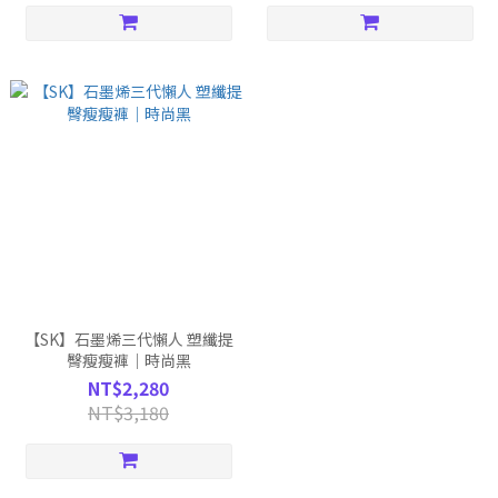
【SK】石墨烯三代懶人 塑纖提
臀瘦瘦褲｜時尚黑
NT$2,280
NT$3,180