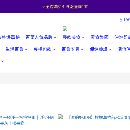
✨全館滿$1499免運費🧚🏻‍♀️
$
TW
失控爆單榜
百萬人氣品牌
爆款美食
素食樂園
沖泡即
生活百貨
專櫃包款
百貨廚具
保健養護
潮流