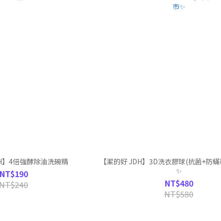
DH】4倍強酵除油洗碗精
【潔的好 JDH】3D洗衣膠球(抗菌+防蟎
✨
NT$190
NT$480
NT$240
NT$580