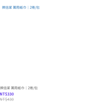
】擦倍潔 萬用紙巾｜2捲/包
NT$330
NT$430