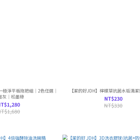
合一極淨平板拖把組｜2色任選｜
【潔的好JDH】檸檬草抗菌水垢清潔劑 
墨灰｜松墨綠
NT$230
NT$1,280
NT$330
NT$1,680