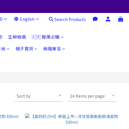
D
English
Search Products
飲
生鮮極選
🇰🇷 韓潮必購
時尚
親子寶貝
萌寵專區
Sort by
24 Items per page