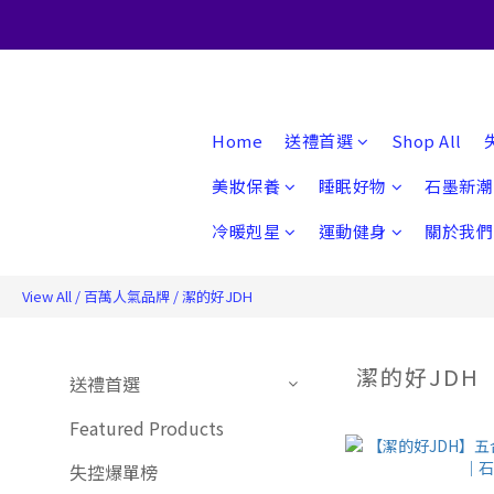
Home
送禮首選
Shop All
美妝保養
睡眠好物
石墨新潮
冷暖剋星
運動健身
關於我們
View All
/
百萬人氣品牌
/
潔的好JDH
潔的好JDH
送禮首選
Featured Products
失控爆單榜