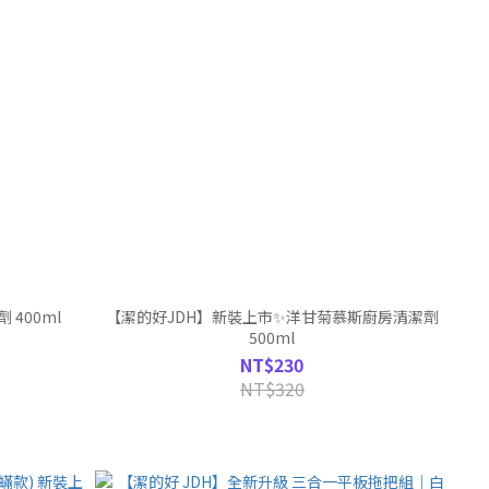
400ml
【潔的好JDH】新裝上市✨洋甘菊慕斯廚房清潔劑
500ml
NT$230
NT$320