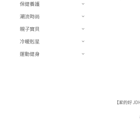
保健養護
潮流時尚
親子寶貝
冷暖剋星
運動健身
【潔的好 J