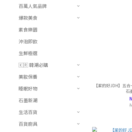
百萬人氣品牌
爆款美食
素食樂園
沖泡即飲
生鮮極選
🇰🇷 韓潮必購
美妝保養
【潔的好JDH】五
睡眠好物
石
石墨新潮
生活百貨
百貨廚具