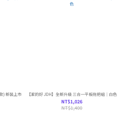
款) 新裝上市
【潔的好 JDH】全新升級 三合一平板拖把組｜白色
NT$1,026
NT$1,400