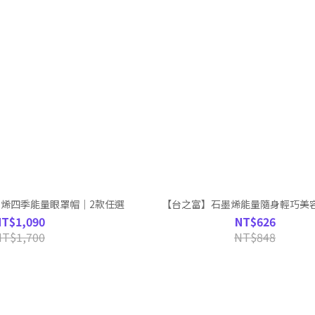
墨烯四季能量眼罩帽｜2款任選
【台之富】石墨烯能量隨身輕巧美
NT$1,090
NT$626
NT$1,700
NT$848