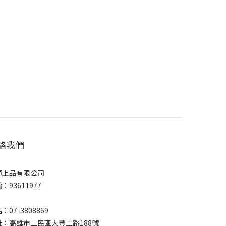
絡我們
通上品有限公司
：93611977
：07-3808869
址：高雄市三民區大豐二路188號