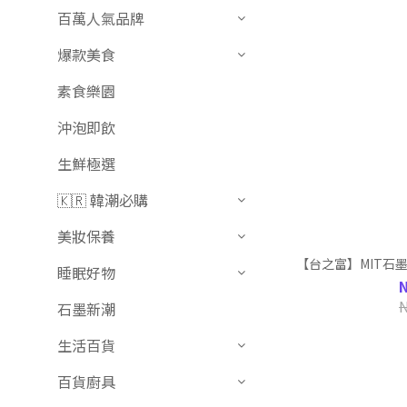
百萬人氣品牌
爆款美食
素食樂園
沖泡即飲
生鮮極選
🇰🇷 韓潮必購
美妝保養
【台之富】MIT石
睡眠好物
石墨新潮
生活百貨
百貨廚具