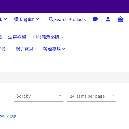
D
English
Search Products
飲
生鮮極選
🇰🇷 韓潮必購
時尚
親子寶貝
萌寵專區
Sort by
24 Items per page