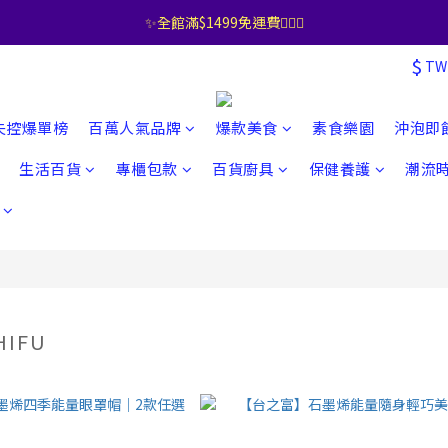
✨全館滿$1499免運費🧚🏻‍♀️
$
TW
失控爆單榜
百萬人氣品牌
爆款美食
素食樂園
沖泡即
生活百貨
專櫃包款
百貨廚具
保健養護
潮流
HIFU