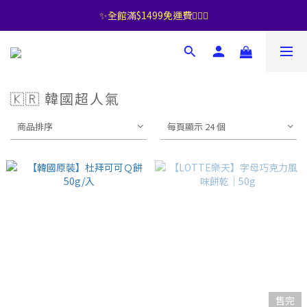
✨全館滿$1499免運費🧚🏻‍♀️
🇰🇷 韓國超人氣
商品排序
每頁顯示 24 個
售完