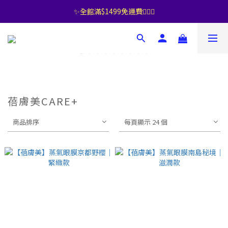
✨全館滿$1499免運費🧚🏻‍♀️
蓓膚美CARE+
商品排序
每頁顯示 24 個